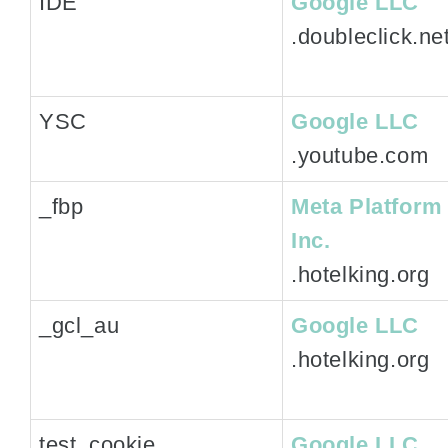
IDE
Google LLC
.doubleclick.ne
YSC
Google LLC
.youtube.com
_fbp
Meta Platform
Inc.
.hotelking.org
_gcl_au
Google LLC
.hotelking.org
test_cookie
Google LLC