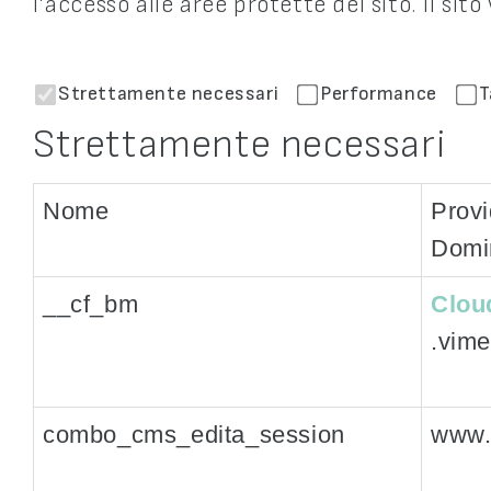
l’accesso alle aree protette del sito. Il s
Strettamente necessari
Performance
T
Strettamente necessari
Nome
Provi
Domi
__cf_bm
Cloud
.vim
combo_cms_edita_session
www.