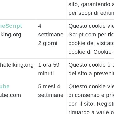
sito, garantendo 
per scopi di editi
ieScript
4
Questo cookie vie
lking.org
settimane
Script.com per ri
2 giorni
cookie dei visitat
cookie di Cookie-
hotelking.org
1 ora 59
Questo cookie è s
minuti
del sito a preven
ube
5 mesi 4
Questo cookie vie
tube.com
settimane
di consenso e priv
con il sito. Regis
riguardo a varie p