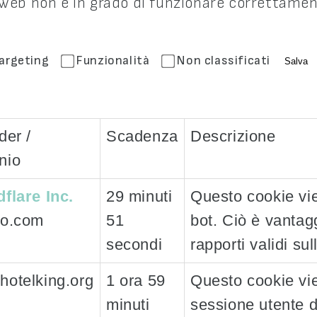
ito web non è in grado di funzionare correttame
argeting
Funzionalità
Non classificati
Salva
der /
Scadenza
Descrizione
nio
flare Inc.
29 minuti
Questo cookie vie
eo.com
51
bot. Ciò è vantagg
secondi
rapporti validi sul
hotelking.org
1 ora 59
Questo cookie vie
minuti
sessione utente d