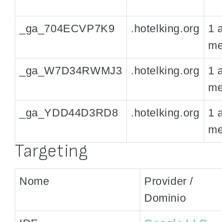
_ga_704ECVP7K9
.hotelking.org
1 
me
_ga_W7D34RWMJ3
.hotelking.org
1 
me
_ga_YDD44D3RD8
.hotelking.org
1 
me
Targeting
Nome
Provider /
Dominio