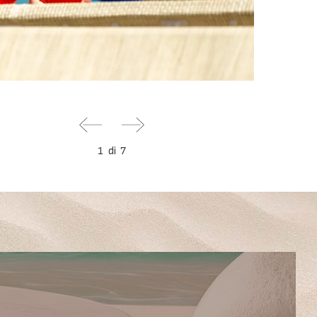
1
di
7