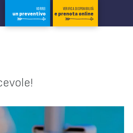
VORREI
VERIFICA DISPONIBILITÀ
un preventivo
e prenota online
cevole!